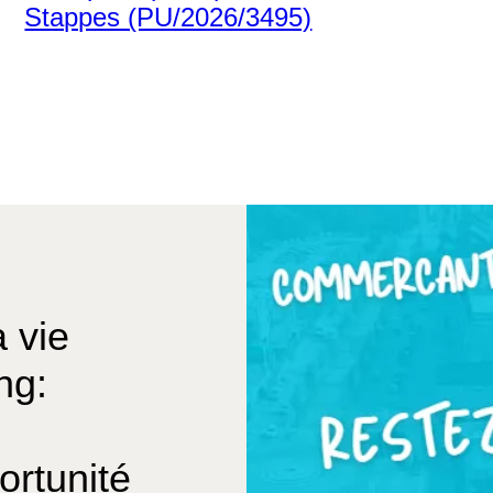
Stappes (PU/2026/3495)
 vie
ng:
rtunité