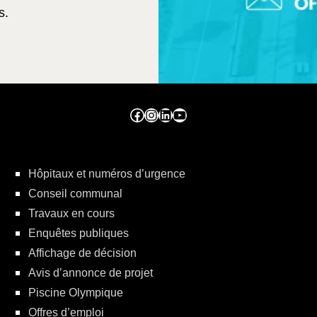
s.
Facebook ville de seraing
Instragram ville de seraing
linkedin – ville de seraing
YouTube
Hôpitaux et numéros d’urgence
Conseil communal
Travaux en cours
Enquêtes publiques
Affichage de décision
Avis d’annonce de projet
Piscine Olympique
Offres d’emploi