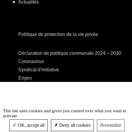
Actualités
Politique de protection de la vie privée
Déclaration de politique communale 2024 – 2030
Coronavirus
Syndicat d’initiative
Eriges
A.R.E.B.S.
C.P.A.S.
Centre Culturel
This site uses cookies and gives you control over what you want to
Accessibilité
activate
OK, accept all
Deny all cookies
Personalize