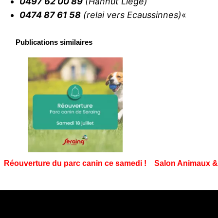
0497 62 00 89
(Hannut Liège)
0474 87 61 58
(relai vers Ecaussinnes)
«
Publications similaires
Réouverture du parc canin ce samedi !
Salon Animaux & 