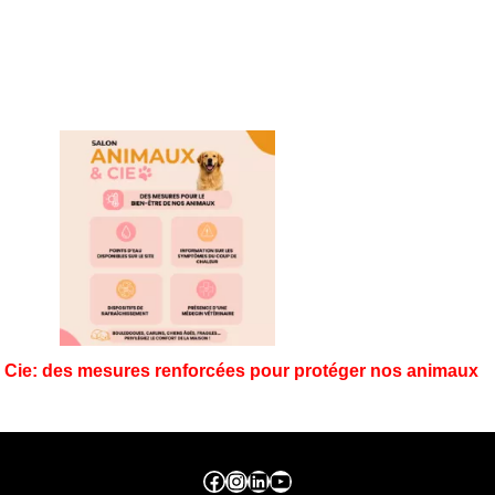
Cie: des mesures renforcées pour protéger nos animaux
Facebook ville de seraing
Instragram ville de seraing
linkedin – ville de seraing
YouTube