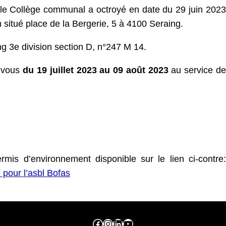
le Collège communal a octroyé en date du 29 juin 2023
 situé place de la Bergerie, 5 à 4100 Seraing.
ng 3e division section D, n°247 M 14.
z-vous
du 19 juillet 2023 au 09 août 2023
au service de
mis d’environnement disponible sur le lien ci-contre:
 pour l’asbl Bofas
Facebook ville de seraing
Instragram ville de seraing
linkedin – ville de seraing
YouTube