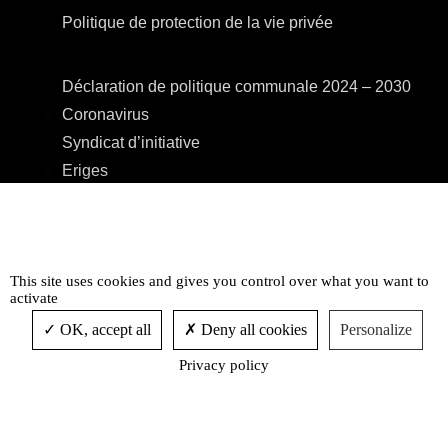
Politique de protection de la vie privée
Déclaration de politique communale 2024 – 2030
Coronavirus
Syndicat d’initiative
Eriges
A.R.E.B.S.
C.P.A.S.
Centre Culturel
This site uses cookies and gives you control over what you want to
Accessibilité
activate
OK, accept all
Deny all cookies
Personalize
Privacy policy