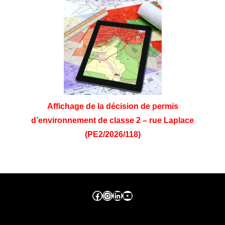
Affichage de la décision de permis
d’environnement de classe 2 – rue Laplace
(PE2/2026/118)
Facebook ville de seraing
Instragram ville de seraing
linkedin – ville de seraing
YouTube