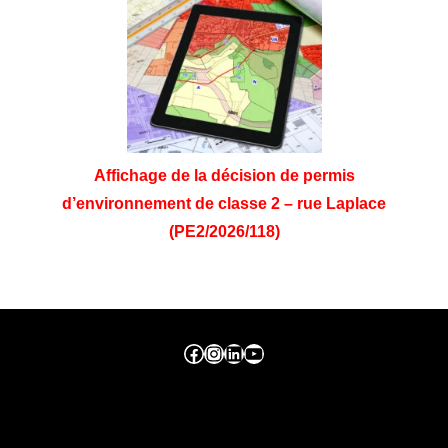
Affichage de la décision de permis
d’environnement de classe 2 – rue Laplace
(PE2/2026/118)
Facebook ville de seraing
Instragram ville de seraing
linkedin – ville de seraing
YouTube