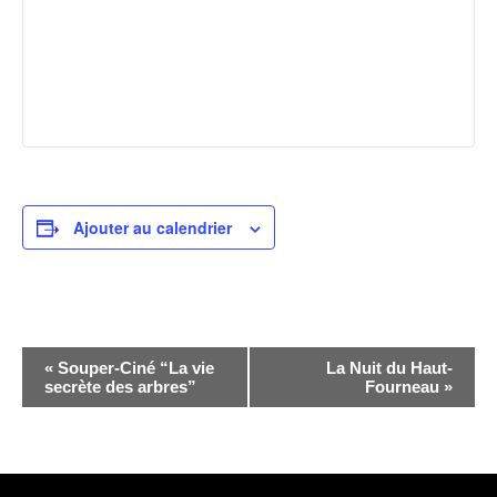
Ajouter au calendrier
Navigation
«
Souper-Ciné “La vie
La Nuit du Haut-
Évènement
secrète des arbres”
Fourneau
»