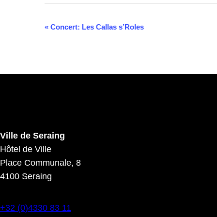
Navigation
«
Concert: Les Callas s’Roles
Évènement
Ville de Seraing
Hôtel de Ville
Place Communale, 8
4100 Seraing
+32 (0)4330 83 11