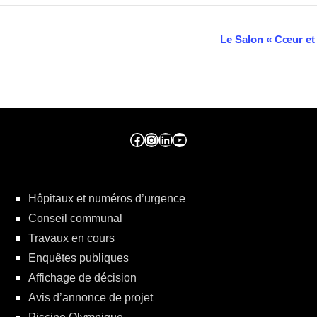
Le Salon « Cœur et
Facebook ville de seraing
Instragram ville de seraing
linkedin – ville de seraing
YouTube
Hôpitaux et numéros d’urgence
Conseil communal
Travaux en cours
Enquêtes publiques
Affichage de décision
Avis d’annonce de projet