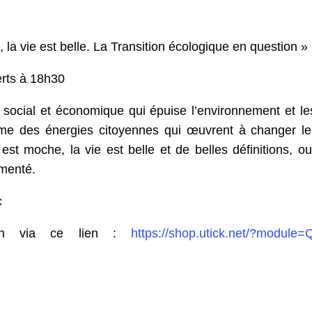
la vie est belle. La Transition écologique en question 
ferts à 18h30
ocial et économique qui épuise l’environnement et les 
asme des énergies citoyennes qui œuvrent à changer l
t moche, la vie est belle et de belles définitions, 
menté.
c
tion via ce lien :
https://shop.utick.net/?mod