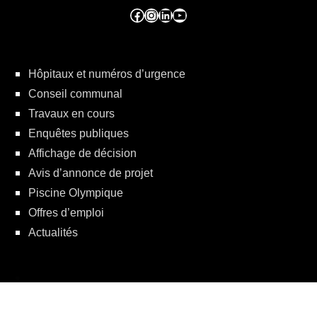
Facebook ville de seraing
Instragram ville de seraing
linkedin – ville de seraing
YouTube
Hôpitaux et numéros d’urgence
Conseil communal
Travaux en cours
Enquêtes publiques
Affichage de décision
Avis d’annonce de projet
Piscine Olympique
Offres d’emploi
Actualités
Politique de protection de la vie privée