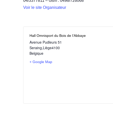
04/3377811 – Gsm : 0498/726068
Voir le site Organisateur
Hall Omnisport du Bois de l’Abbaye
Avenue Pudleurs 51
Seraing
,
Liège
4100
Belgique
+ Google Map