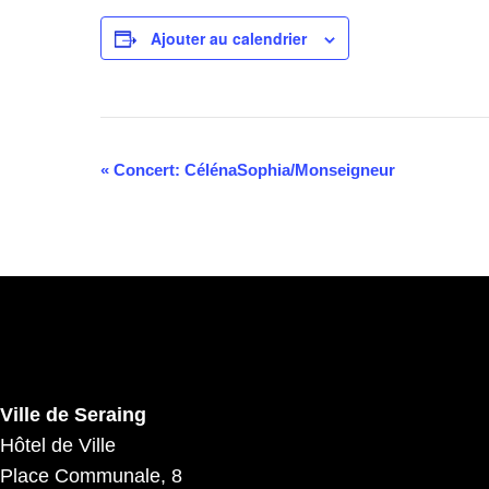
Ajouter au calendrier
Navigation
«
Concert: CélénaSophia/Monseigneur
Évènement
Ville de Seraing
Hôtel de Ville
Place Communale, 8