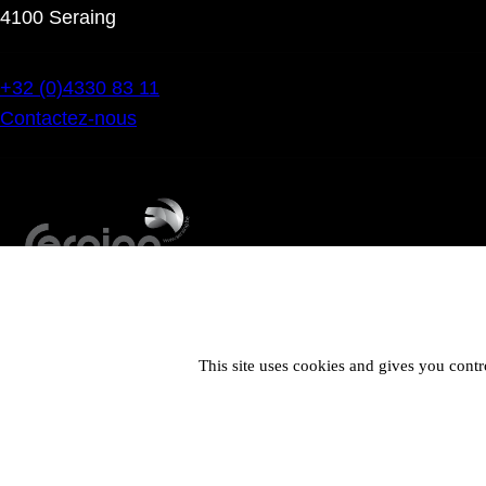
4100 Seraing
+32 (0)4330 83 11
Contactez-nous
This site uses cookies and gives you contr