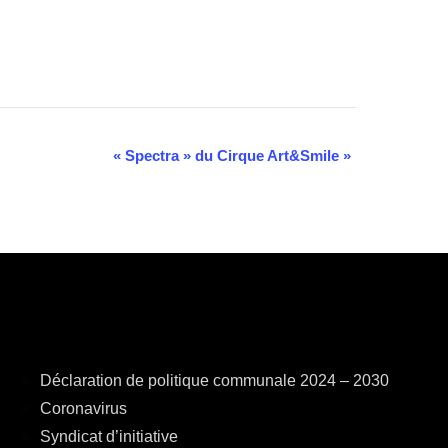
« Spectra » du Cirque Art&Smile
»
Déclaration de politique communale 2024 – 2030
Coronavirus
Syndicat d’initiative