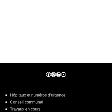
Facebook ville de seraing
Instragram ville de seraing
linkedin – ville de seraing
YouTube
Hôpitaux et numéros d’urgence
Conseil communal
Travaux en cours