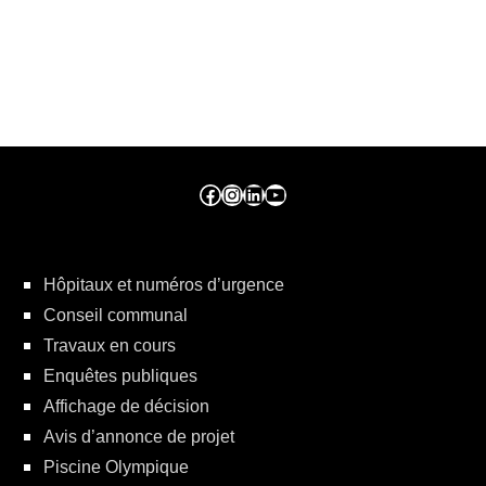
Facebook ville de seraing
Instragram ville de seraing
linkedin – ville de seraing
YouTube
Hôpitaux et numéros d’urgence
Conseil communal
Travaux en cours
Enquêtes publiques
Affichage de décision
Avis d’annonce de projet
Piscine Olympique