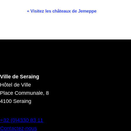
Navigation
«
Visitez les châteaux de Jemeppe
Évènement
Ville de Seraing
Hôtel de Ville
Place Communale, 8
4100 Seraing
+32 (0)4330 83 11
Contactez-nous