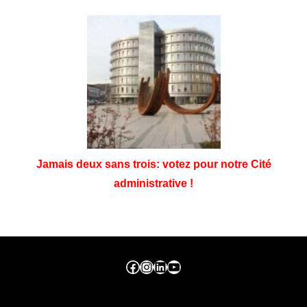
Jamais deux sans trois: votez pour notre Cité
administrative !
Facebook ville de seraing
Instragram ville de seraing
linkedin – ville de seraing
YouTube