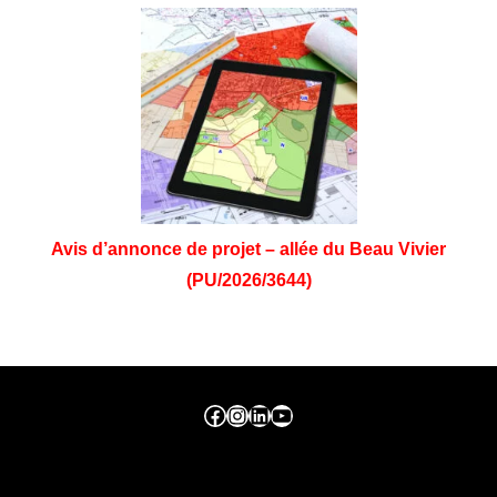
Avis d’annonce de projet – allée du Beau Vivier
(PU/2026/3644)
Facebook ville de seraing
Instragram ville de seraing
linkedin – ville de seraing
YouTube