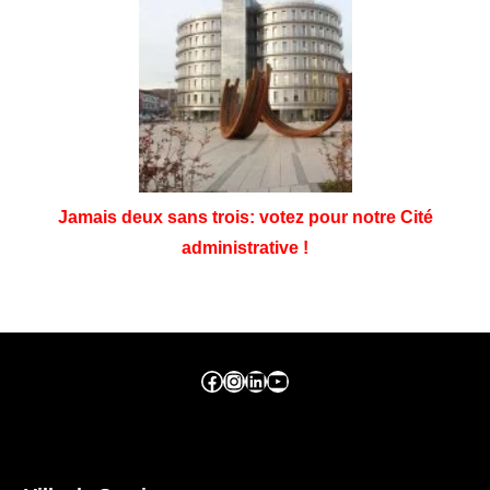
Jamais deux sans trois: votez pour notre Cité
administrative !
Facebook ville de seraing
Instragram ville de seraing
linkedin – ville de seraing
YouTube