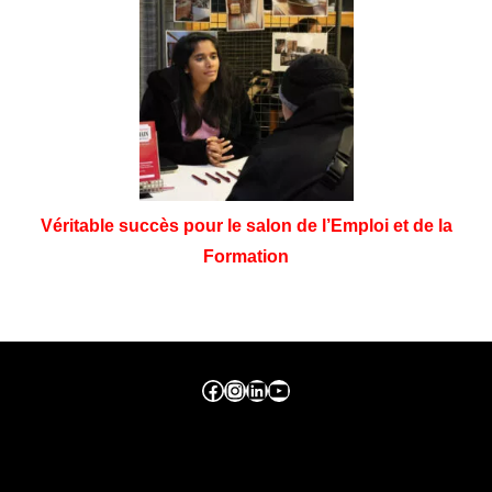
Véritable succès pour le salon de l’Emploi et de la
Formation
Facebook ville de seraing
Instragram ville de seraing
linkedin – ville de seraing
YouTube