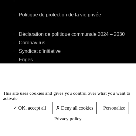
Politique de protection de la vie privée
Déclaration de politique communale 2024 – 2030
Coronavirus
Syndicat d’initiative
Eriges
A.R.E.B.S.
C.P.A.S.
Centre Culturel
This site uses cookies and gives you control over what you want to
Accessibilité
activate
OK, accept all
Deny all cookies
Personalize
Privacy policy