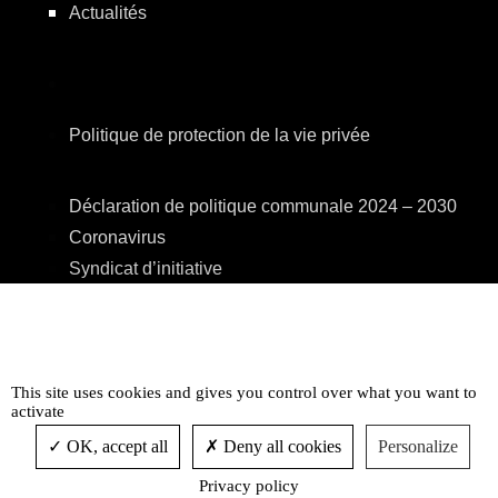
Actualités
Politique de protection de la vie privée
Déclaration de politique communale 2024 – 2030
Coronavirus
Syndicat d’initiative
Eriges
A.R.E.B.S.
C.P.A.S.
Centre Culturel
This site uses cookies and gives you control over what you want to
activate
Accessibilité
OK, accept all
Deny all cookies
Personalize
Privacy policy