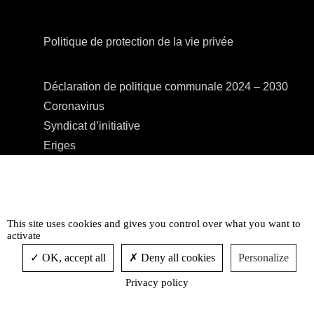
Politique de protection de la vie privée
Déclaration de politique communale 2024 – 2030
Coronavirus
Syndicat d’initiative
Eriges
A.R.E.B.S.
C.P.A.S.
Centre Culturel
This site uses cookies and gives you control over what you want to
Accessibilité
activate
OK, accept all
Deny all cookies
Personalize
Privacy policy