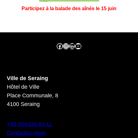
Participez à la balade des aînés le 15 juin
Facebook ville de seraing
Instragram ville de seraing
linkedin – ville de seraing
YouTube
Ville de Seraing
Hôtel de Ville
Place Communale, 8
4100 Seraing
+32 (0)4330 83 11
Contactez-nous