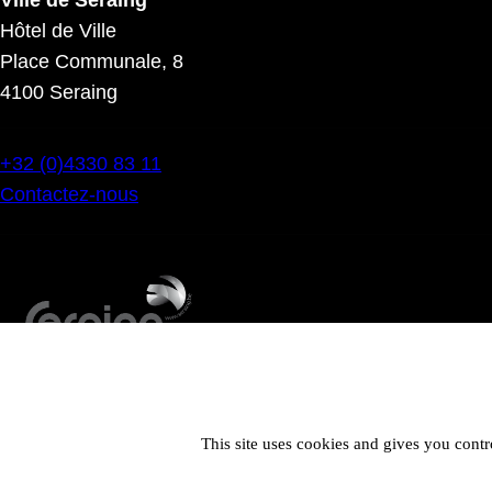
Hôtel de Ville
Place Communale, 8
4100 Seraing
+32 (0)4330 83 11
Contactez-nous
This site uses cookies and gives you contr