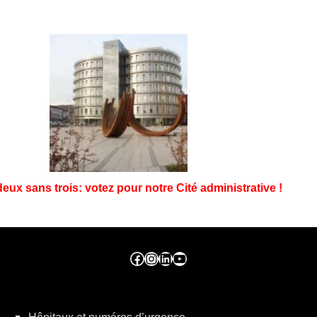
eux sans trois: votez pour notre Cité administrative !
Facebook ville de seraing
Instragram ville de seraing
linkedin – ville de seraing
YouTube