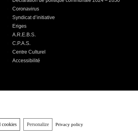
Déclaration de politique communale 2024 – 2030
Coronavirus
Syndicat d’initiative
Eriges
A.R.E.B.S.
C.P.A.S.
Centre Culturel
Accessibilité
 cookies
Personalize
Privacy policy