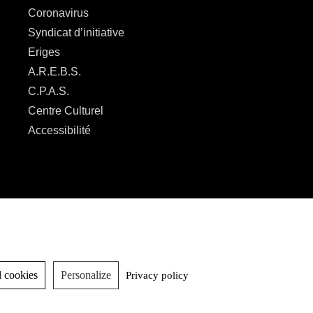
Coronavirus
Syndicat d’initiative
Eriges
A.R.E.B.S.
C.P.A.S.
Centre Culturel
Accessibilité
 cookies
Personalize
Privacy policy