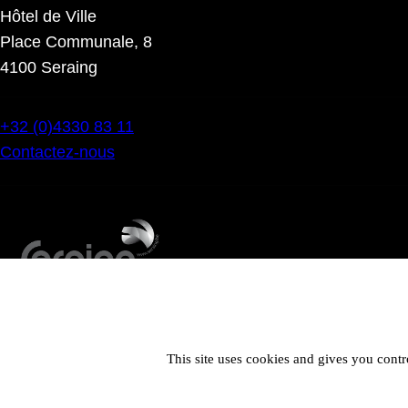
Hôtel de Ville
Place Communale, 8
4100 Seraing
+32 (0)4330 83 11
Contactez-nous
This site uses cookies and gives you contr