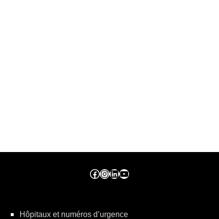
Facebook ville de seraing
Instragram ville de seraing
linkedin – ville de seraing
YouTube
Hôpitaux et numéros d’urgence