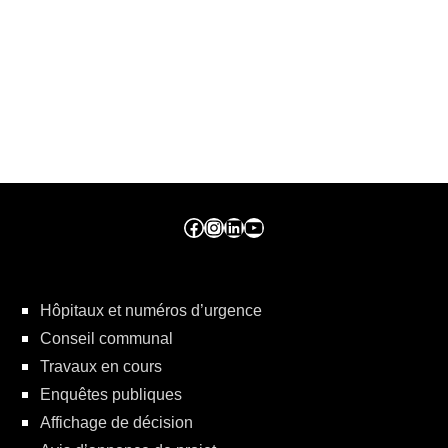
Facebook ville de seraing
Instragram ville de seraing
linkedin – ville de seraing
YouTube
Hôpitaux et numéros d’urgence
Conseil communal
Travaux en cours
Enquêtes publiques
Affichage de décision