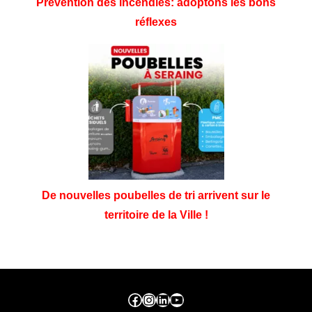
Prévention des incendies: adoptons les bons
réflexes
De nouvelles poubelles de tri arrivent sur le
territoire de la Ville !
Facebook ville de seraing
Instragram ville de seraing
linkedin – ville de seraing
YouTube