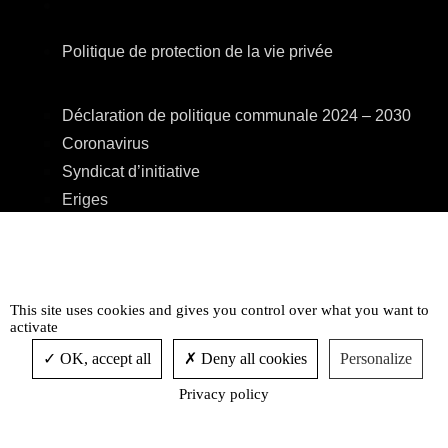
Politique de protection de la vie privée
Déclaration de politique communale 2024 – 2030
Coronavirus
Syndicat d’initiative
Eriges
A.R.E.B.S.
C.P.A.S.
Centre Culturel
This site uses cookies and gives you control over what you want to
Accessibilité
activate
OK, accept all
Deny all cookies
Personalize
Privacy policy