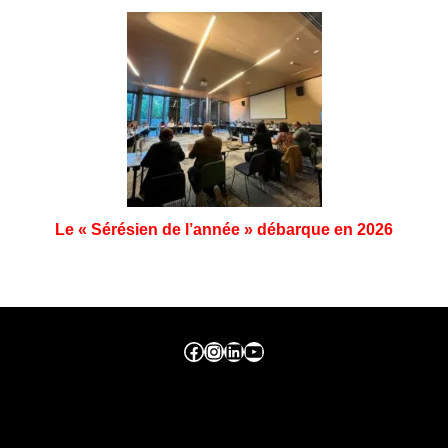
Le « Sérésien de l’année » débarque en 2026
Facebook ville de seraing
Instragram ville de seraing
linkedin – ville de seraing
YouTube