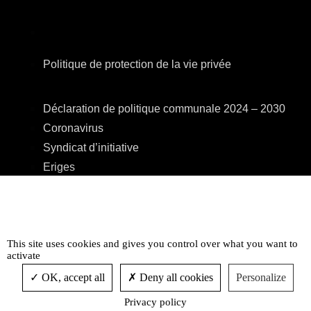
Politique de protection de la vie privée
Déclaration de politique communale 2024 – 2030
Coronavirus
Syndicat d’initiative
Eriges
A.R.E.B.S.
C.P.A.S.
Centre Culturel
This site uses cookies and gives you control over what you want to
Accessibilité
activate
OK, accept all
Deny all cookies
Personalize
Privacy policy