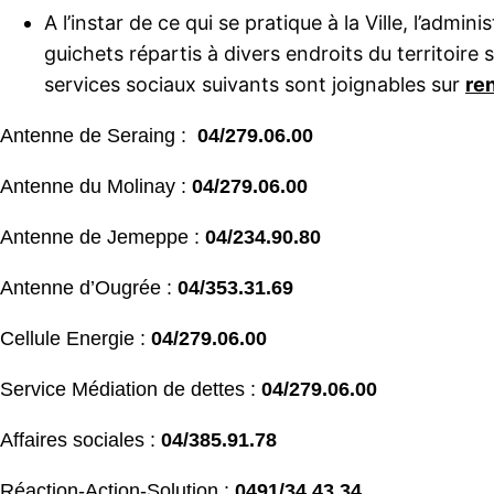
A l’instar de ce qui se pratique à la Ville, l’adm
guichets répartis à divers endroits du territoir
services sociaux suivants sont joignables sur
re
Antenne de Seraing :
04/279.06.00
Antenne du Molinay :
04/279.06.00
Antenne de Jemeppe :
04/234.90.80
Antenne d’Ougrée :
04/353.31.69
Cellule Energie :
04/279.06.00
Service Médiation de dettes :
04/279.06.00
Affaires sociales :
04/385.91.78
Réaction-Action-Solution :
0491/34.43.34