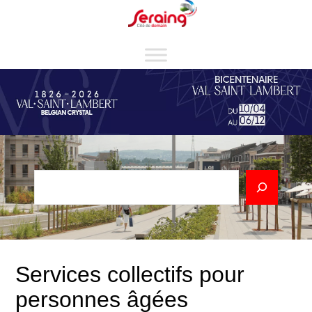
Aller
Cookies management panel
au
contenu
Rechercher
Services collectifs pour
personnes âgées