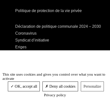
Politique de protection de la vie privée
Déclaration de politique communale 2024 – 2030
Coronavirus
Syndicat d’initiative
Eriges
A.R.E.B.S.
C.P.A.S.
Centre Culturel
Accessibilité
This site uses cookies and gives you control over what you want to
activate
OK, accept all
Deny all cookies
Personalize
Privacy policy