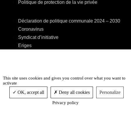
Politique de protection de la vie privée
Déclaration de politique communale 2024 – 2030
Coronavirus
Syndicat d’initiative
Eriges
A.R.E.B.S.
C.P.A.S.
Centre Culturel
Accessibilité
This site uses cookies and gives you control over what you want to
activate
OK, accept all
Deny all cookies
Personalize
Privacy policy