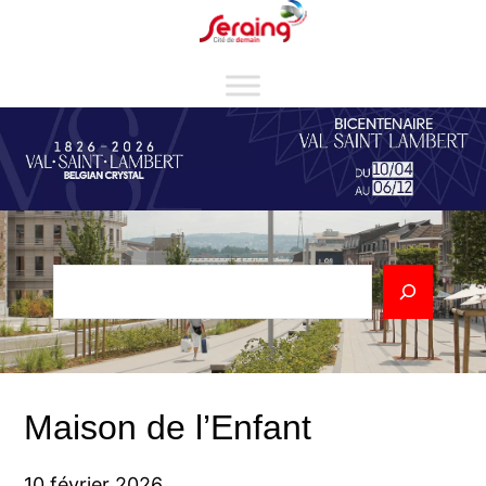
Aller
Cookies management panel
au
contenu
Rechercher
Maison de l’Enfant
10 février 2026