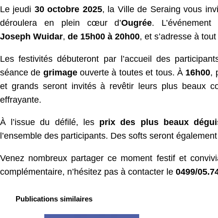
Le jeudi
30 octobre 2025
, la Ville de Seraing vous in
déroulera en plein cœur d’
Ougrée
. L’événement
Joseph
Wuidar
,
de
15h
00
à 20h
00
, et s’adresse à tout
Les festivités débuteront par l’accueil des participants
séance de
grimage
ouverte à toutes et tous. À
16h
00
,
et grands seront invités à revêtir leurs plus beaux
effrayante.
À l’issue du défilé, les
prix des plus beaux dégu
l’ensemble des participants. Des softs seront également 
Venez nombreux partager ce moment festif et convivia
complémentaire, n’hésitez pas à contacter le
0499/05.74
Publications similaires