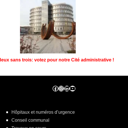
eux sans trois: votez pour notre Cité administrative !
Facebook ville de seraing
Instragram ville de seraing
linkedin – ville de seraing
YouTube
Hôpitaux et numéros d’urgence
Conseil communal