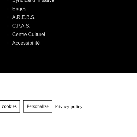
Syndicat d’initiative
Eriges
A.R.E.B.S.
C.P.A.S.
Centre Culturel
Accessibilité
 cookies
Personalize
Privacy policy