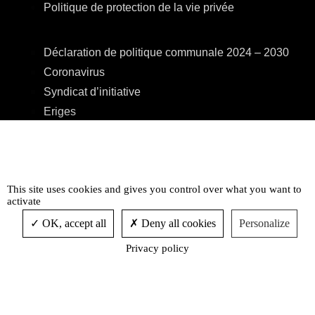
Politique de protection de la vie privée
Déclaration de politique communale 2024 – 2030
Coronavirus
Syndicat d’initiative
Eriges
A.R.E.B.S.
C.P.A.S.
Centre Culturel
This site uses cookies and gives you control over what you want to
Accessibilité
activate
OK, accept all
Deny all cookies
Personalize
Privacy policy