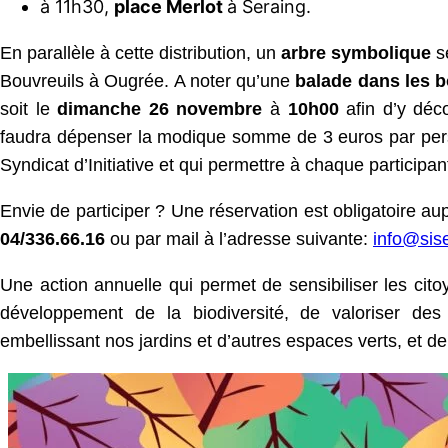
à 11h30,
place Merlot
à Seraing.
En parallèle à cette distribution, un
arbre symbolique
se
Bouvreuils à Ougrée. A noter qu’une
balade dans les b
soit le
dimanche 26 novembre
à
10h00
afin d’y déco
faudra dépenser la modique somme de 3 euros par perso
Syndicat d’Initiative et qui permettre à chaque participa
Envie de participer ? Une réservation est obligatoire au
04/336.66.16
ou par mail à l’adresse suivante:
info@sis
Une action annuelle qui permet de sensibiliser les cito
développement de la biodiversité, de valoriser des
embellissant nos jardins et d’autres espaces verts, et d