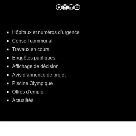
Facebook ville de seraing
Instragram ville de seraing
linkedin – ville de seraing
YouTube
Hôpitaux et numéros d’urgence
Conseil communal
Travaux en cours
Enquêtes publiques
Affichage de décision
Avis d’annonce de projet
Piscine Olympique
Offres d’emploi
Actualités
Politique de protection de la vie privée