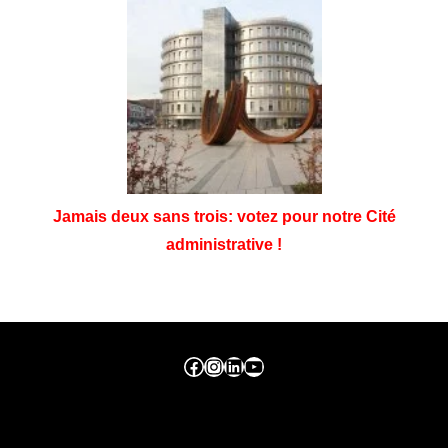
Jamais deux sans trois: votez pour notre Cité
administrative !
Facebook ville de seraing
Instragram ville de seraing
linkedin – ville de seraing
YouTube