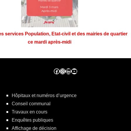
 services Population, Etat-civil et des mairies de quartier
ce mardi après-midi
Facebook ville de seraing
Instragram ville de seraing
linkedin – ville de seraing
YouTube
Hôpitaux et numéros d’urgence
Conseil communal
Travaux en cours
Enquêtes publiques
Affichage de décision