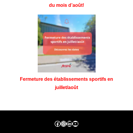
du mois d’août!
Fermeture des établissements sportifs en
juillet/août
Facebook ville de seraing
Instragram ville de seraing
linkedin – ville de seraing
YouTube