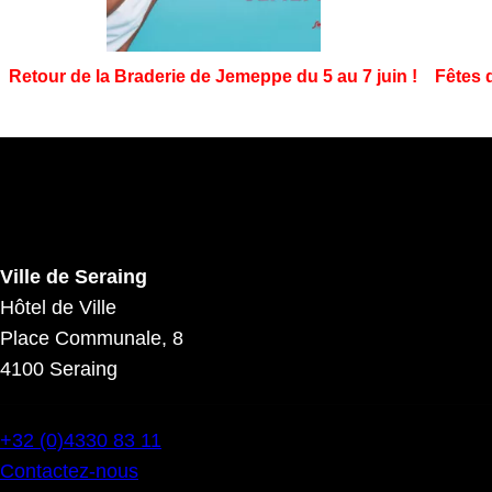
Retour de la Braderie de Jemeppe du 5 au 7 juin !
Fêtes 
Ville de Seraing
Hôtel de Ville
Place Communale, 8
4100 Seraing
+32 (0)4330 83 11
Contactez-nous