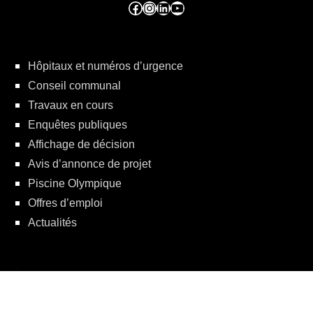
Facebook ville de seraing
Instragram ville de seraing
linkedin – ville de seraing
YouTube
Hôpitaux et numéros d’urgence
Conseil communal
Travaux en cours
Enquêtes publiques
Affichage de décision
Avis d’annonce de projet
Piscine Olympique
Offres d’emploi
Actualités
Politique de protection de la vie privée