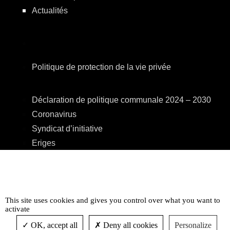
Actualités
Politique de protection de la vie privée
Déclaration de politique communale 2024 – 2030
Coronavirus
Syndicat d’initiative
Eriges
A.R.E.B.S.
C.P.A.S.
Centre Culturel
This site uses cookies and gives you control over what you want to
Accessibilité
activate
OK, accept all
Deny all cookies
Personalize