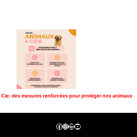
Cie: des mesures renforcées pour protéger nos animaux
Facebook ville de seraing
Instragram ville de seraing
linkedin – ville de seraing
YouTube