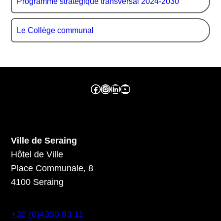
Programme stratégique transversal 2024-2030
Le Collège communal
Facebook ville de seraing
Instragram ville de seraing
linkedin – ville de seraing
YouTube
Ville de Seraing
Hôtel de Ville
Place Communale, 8
4100 Seraing
+32 (0)4330 83 11