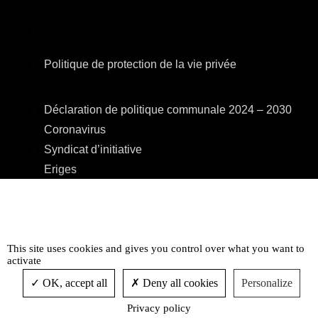
Politique de protection de la vie privée
Déclaration de politique communale 2024 – 2030
Coronavirus
Syndicat d’initiative
Eriges
A.R.E.B.S.
C.P.A.S.
Centre Culturel
Accessibilité
This site uses cookies and gives you control over what you want to
activate
OK, accept all
Deny all cookies
Personalize
Privacy policy