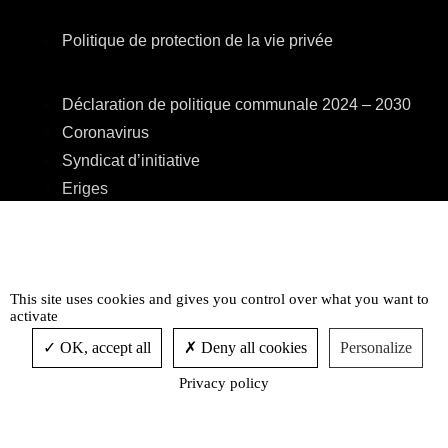
Politique de protection de la vie privée
Déclaration de politique communale 2024 – 2030
Coronavirus
Syndicat d’initiative
Eriges
A.R.E.B.S.
C.P.A.S.
Centre Culturel
This site uses cookies and gives you control over what you want to
Accessibilité
activate
OK, accept all
Deny all cookies
Personalize
Privacy policy