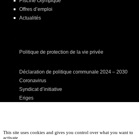
Piscine Olympique
Offres d’emploi
Actualités
Politique de protection de la vie privée
Déclaration de politique communale 2024 – 2030
Coronavirus
Syndicat d’initiative
Eriges
A.R.E.B.S.
C.P.A.S.
Centre Culturel
Accessibilité
This site uses cookies and gives you control over what you want to
activate