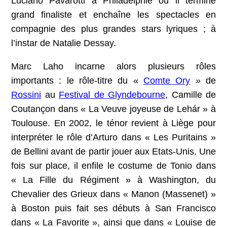
Luciano Pavarotti à Philadelphie où il termine
grand finaliste et enchaîne les spectacles en
compagnie des plus grandes stars lyriques ; à
l’instar de Natalie Dessay.
Marc Laho incarne alors plusieurs rôles
importants : le rôle-titre du «
Comte Ory
»
de
Rossini
au
Festival de Glyndebourne
, Camille de
Coutançon dans « La Veuve joyeuse de Lehár » à
Toulouse. En 2002, le ténor revient à Liège pour
interpréter le rôle d’Arturo dans « Les Puritains »
de Bellini avant de partir jouer aux Etats-Unis. Une
fois sur place, il enfile le costume de Tonio dans
« La Fille du Régiment » à Washington, du
Chevalier des Grieux dans « Manon (Massenet) »
à Boston puis fait ses débuts à San Francisco
dans « La Favorite », ainsi que dans « Louise de