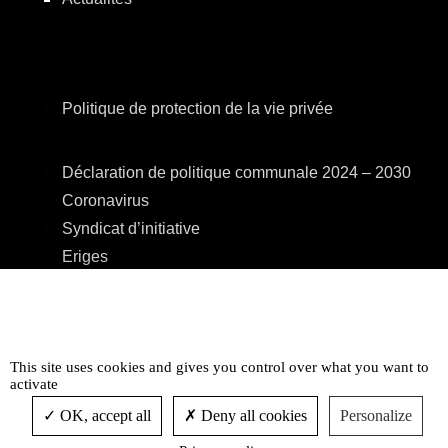
Politique de protection de la vie privée
Déclaration de politique communale 2024 – 2030
Coronavirus
Syndicat d’initiative
Eriges
A.R.E.B.S.
C.P.A.S.
Centre Culturel
This site uses cookies and gives you control over what you want to
Accessibilité
activate
OK, accept all
Deny all cookies
Personalize