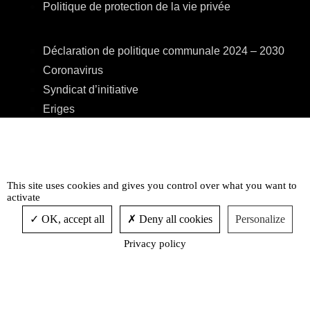
Politique de protection de la vie privée
Déclaration de politique communale 2024 – 2030
Coronavirus
Syndicat d’initiative
Eriges
A.R.E.B.S.
C.P.A.S.
Centre Culturel
This site uses cookies and gives you control over what you want to
Accessibilité
activate
OK, accept all
Deny all cookies
Personalize
Privacy policy