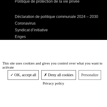
Politique de protection de la vie privée
Déclaration de politique communale 2024 – 2030
Coronavirus
Syndicat d’initiative
Eriges
A.R.E.B.S.
C.P.A.S.
Centre Culturel
This site uses cookies and gives you control over what you want to
Accessibilité
activate
OK, accept all
Deny all cookies
Personalize
Privacy policy