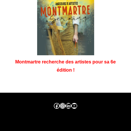
Montmartre recherche des artistes pour sa 6e
édition !
Facebook ville de seraing
Instragram ville de seraing
linkedin – ville de seraing
YouTube