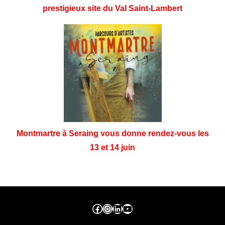
prestigieux site du Val Saint-Lambert
Montmartre à Seraing vous donne rendez-vous les
13 et 14 juin
Facebook ville de seraing
Instragram ville de seraing
linkedin – ville de seraing
YouTube