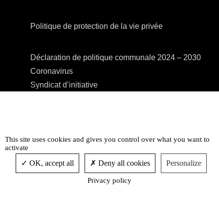
Politique de protection de la vie privée
Déclaration de politique communale 2024 – 2030
Coronavirus
Syndicat d’initiative
Eriges
A.R.E.B.S.
C.P.A.S.
Centre Culturel
This site uses cookies and gives you control over what you want to
activate
Accessibilité
OK, accept all
Deny all cookies
Personalize
Privacy policy