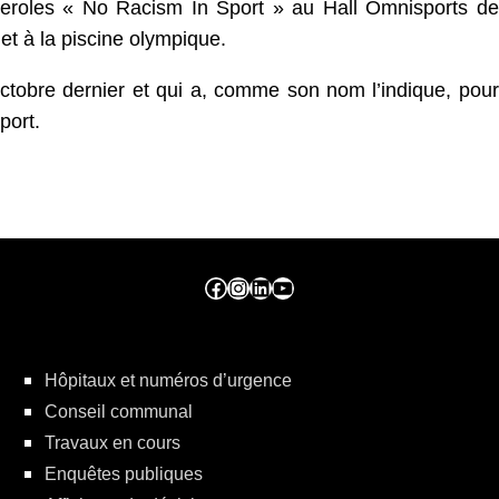
deroles « No Racism In Sport » au Hall Omnisports de
et à la piscine olympique.
tobre dernier et qui a, comme son nom l’indique, pour
port.
Facebook ville de seraing
Instragram ville de seraing
linkedin – ville de seraing
YouTube
Hôpitaux et numéros d’urgence
Conseil communal
Travaux en cours
Enquêtes publiques